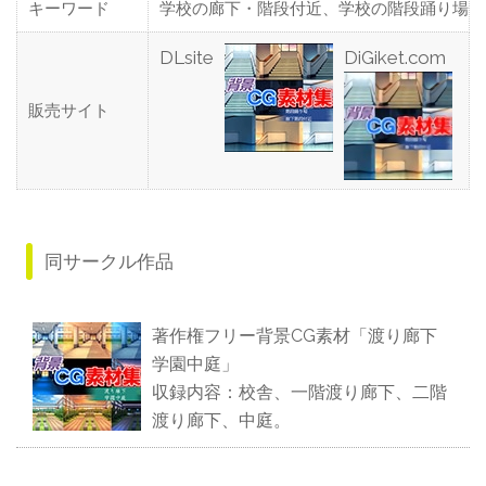
キーワード
学校の廊下・階段付近、学校の階段踊り場
DLsite
DiGiket.com
販売サイト
同サークル作品
著作権フリー背景CG素材「渡り廊下
学園中庭」
収録内容：校舎、一階渡り廊下、二階
渡り廊下、中庭。