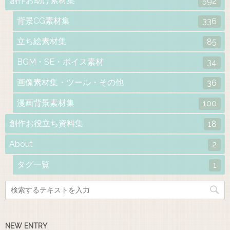
創作お助け素材集
592
背景CG素材集
336
立ち絵素材集
85
BGM・SE・ボイス素材
34
画像素材集・ツール・その他
36
漫画背景素材集
100
創作お役立ち資料集
18
About
2
タグ一覧
1
NEW ENTRY