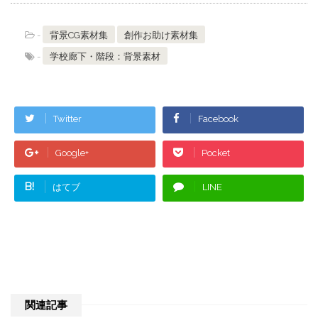
-
背景CG素材集
創作お助け素材集
-
学校廊下・階段：背景素材
Twitter
Facebook
Google+
Pocket
B!
はてブ
LINE
関連記事