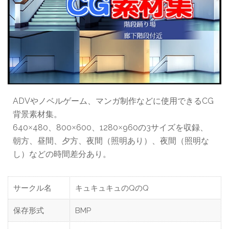
ADVやノベルゲーム、マンガ制作などに使用できるCG
背景素材集。
640
480、800
600、1280
960の3サイズを収録、
×
×
×
朝方、昼間、夕方、夜間（照明あり）、夜間（照明な
し）などの時間差分あり。
サークル名
キュキュキュのQのQ
保存形式
BMP