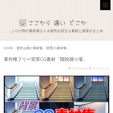
ふりげ用の素材屋さん＆創作お役立ち素材と講座のまとめ
HOME
>
創作お助け素材集
>
背景CG素材集
>
著作権フリー背景CG素材「階段踊り場」
2016/09/17
2021/02/05