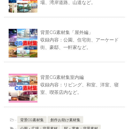
場、湾岸道路、山道など。
背景CG素材集「屋外編」
収録内容：公園、住宅街、アーケード
街、豪邸、一軒家など。
背景CG素材集室内編
収録内容：リビング、和室、洋室、寝
室、喫茶店内など。
-
背景CG素材集
創作お助け素材集
-
公園・広場：背景素材
駅・電車：背景素材