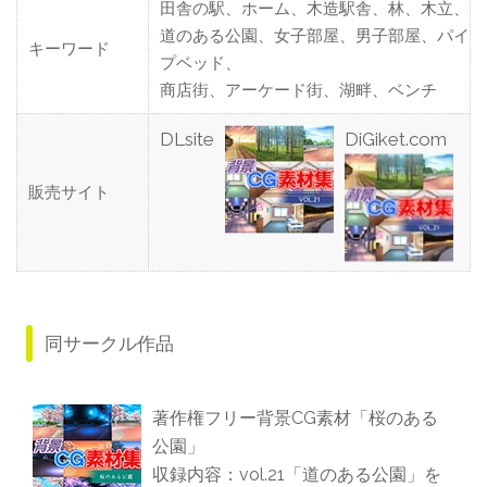
田舎の駅、ホーム、木造駅舎、林、木立、
道のある公園、女子部屋、男子部屋、パイ
キーワード
プベッド、
商店街、アーケード街、湖畔、ベンチ
DLsite
DiGiket.com
販売サイト
同サークル作品
著作権フリー背景CG素材「桜のある
公園」
収録内容：vol.21「道のある公園」を