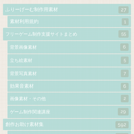
ふりーげーむ制作用素材
27
素材利用規約
1
55
フリーゲーム制作支援サイトまとめ
6
背景画像素材
5
立ち絵素材
7
背景写真素材
効果音素材
6
2
画像素材・その他
29
ゲーム制作関連講座
創作お助け素材集
592