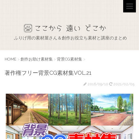
ふりげ用の素材屋さん＆創作お役立ち素材と講座のまとめ
HOME
>
創作お助け素材集
>
背景CG素材集
>
著作権フリー背景CG素材集VOL.21
2016/09/10
2021/02/05