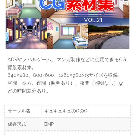
ADVやノベルゲーム、マンガ制作などに使用できるCG
背景素材集。
640
480、800
600、1280
960の3サイズを収録、
×
×
×
昼間、夕方、夜間（照明あり）、夜間（照明なし）な
どの時間差分あり。
サークル名
キュキュキュのQのQ
保存形式
BMP