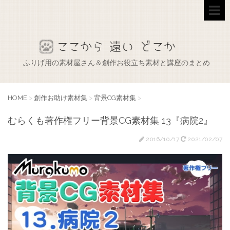
ふりげ用の素材屋さん＆創作お役立ち素材と講座のまとめ
HOME
>
創作お助け素材集
>
背景CG素材集
>
むらくも著作権フリー背景CG素材集 13『病院2』
2016/10/17
2021/02/07