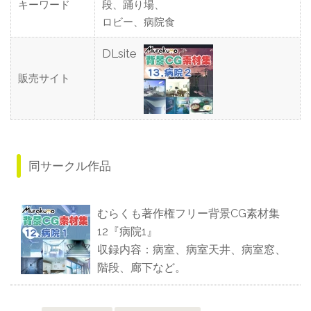
キーワード
段、踊り場、
ロビー、病院食
DLsite
販売サイト
同サークル作品
むらくも著作権フリー背景CG素材集
12『病院1』
収録内容：病室、病室天井、病室窓、
階段、廊下など。