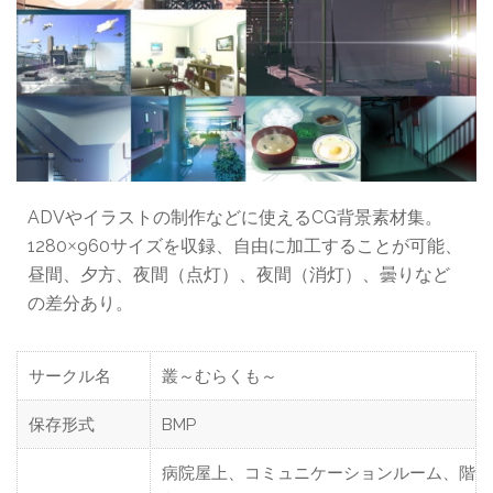
ADVやイラストの制作などに使えるCG背景素材集。
1280
960サイズを収録、自由に加工することが可能、
×
昼間、夕方、夜間（点灯）、夜間（消灯）、曇りなど
の差分あり。
サークル名
叢～むらくも～
保存形式
BMP
病院屋上、コミュニケーションルーム、階