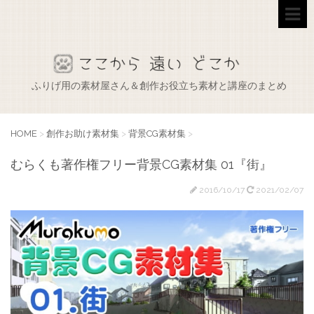
ふりげ用の素材屋さん＆創作お役立ち素材と講座のまとめ
HOME
>
創作お助け素材集
>
背景CG素材集
>
むらくも著作権フリー背景CG素材集 01『街』
2016/10/17
2021/02/07