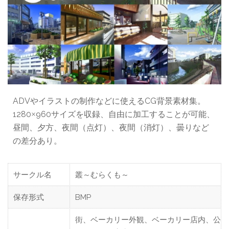
ADVやイラストの制作などに使えるCG背景素材集。
1280
960サイズを収録、自由に加工することが可能、
×
昼間、夕方、夜間（点灯）、夜間（消灯）、曇りなど
の差分あり。
サークル名
叢～むらくも～
保存形式
BMP
街、ベーカリー外観、ベーカリー店内、公