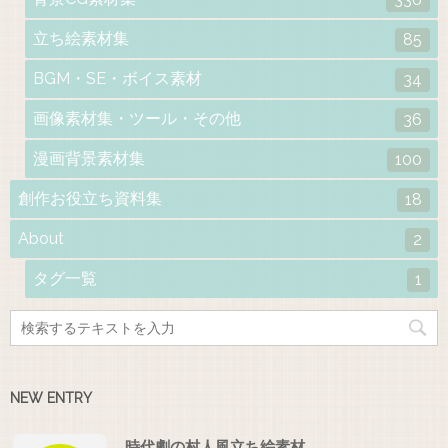
立ち絵素材集
85
BGM・SE・ボイス素材
34
画像素材集・ツール・その他
36
漫画背景素材集
100
創作お役立ち資料集
18
About
2
タグ一覧
1
NEW ENTRY
時代劇の村人風立ち絵素材