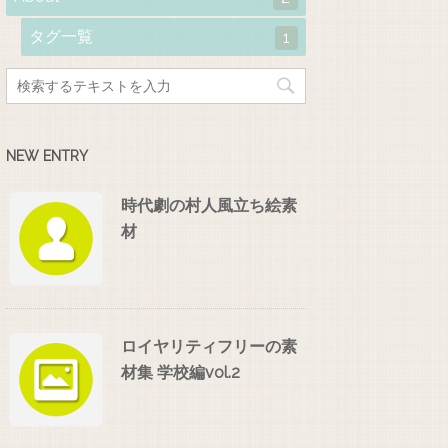
タグ一覧
1
NEW ENTRY
時代劇の村人風立ち絵素
材
ロイヤリティフリーの素
材集 学校編vol.2