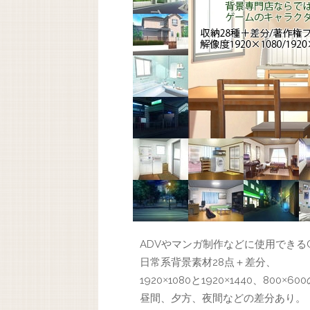
ADVやマンガ制作などに使用できる
日常系背景素材28点＋差分、
1920
1080と1920
1440、800
60
×
×
×
昼間、夕方、夜間などの差分あり。