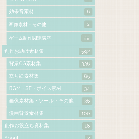
効果音素材
6
2
画像素材・その他
29
ゲーム制作関連講座
創作お助け素材集
592
背景CG素材集
336
立ち絵素材集
85
BGM・SE・ボイス素材
34
画像素材集・ツール・その他
36
漫画背景素材集
100
創作お役立ち資料集
18
About
2