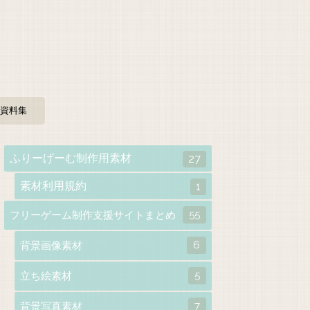
資料集
ふりーげーむ制作用素材
27
素材利用規約
1
55
フリーゲーム制作支援サイトまとめ
6
背景画像素材
5
立ち絵素材
7
背景写真素材