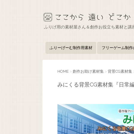
ふりげ用の素材屋さん＆創作お役立ち素材と講
ふりーげーむ制作用素材
フリーゲーム制作
HOME
>
創作お助け素材集
>
背景CG素材集
みにくる背景CG素材集『日常編』