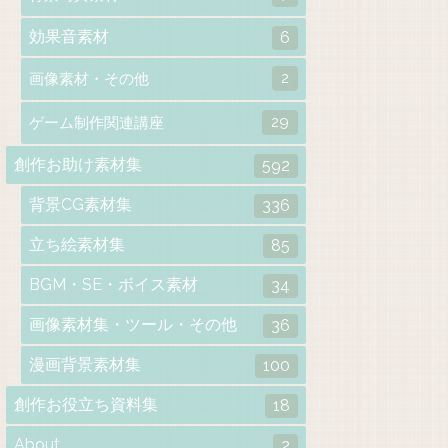
効果音素材
6
2
画像素材・その他
29
ゲーム制作関連講座
創作お助け素材集
592
背景CG素材集
336
立ち絵素材集
85
BGM・SE・ボイス素材
34
画像素材集・ツール・その他
36
漫画背景素材集
100
創作お役立ち資料集
18
About
2