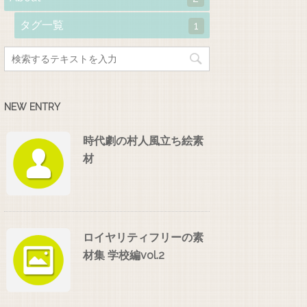
タグ一覧
1
NEW ENTRY
時代劇の村人風立ち絵素
材
ロイヤリティフリーの素
材集 学校編vol.2