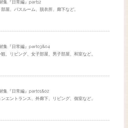
集『日常編』part12
、部屋、バスルーム、脱衣所、廊下など。
集『日常編』part03&04
外観、リビング、女子部屋、男子部屋、和室など。
集『日常編』part01&02
ョンエントランス、外廊下、リビング、個室など。