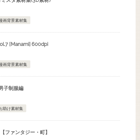
ミスタ素材集(3D素材)
漫画背景素材集
7 [Manami] 600dpi
漫画背景素材集
2男子制服編
お助け素材集
l.1【ファンタジー・町】