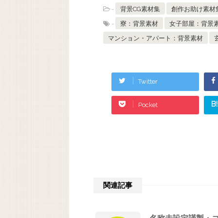
-
背景CG素材集
創作お助け素材
-
寮：背景素材
女子部屋：背景
マンション・アパート：背景素材
Twitter
B!
Pocket
関連記事