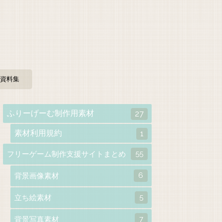
資料集
ふりーげーむ制作用素材
27
素材利用規約
1
55
フリーゲーム制作支援サイトまとめ
6
背景画像素材
5
立ち絵素材
7
背景写真素材