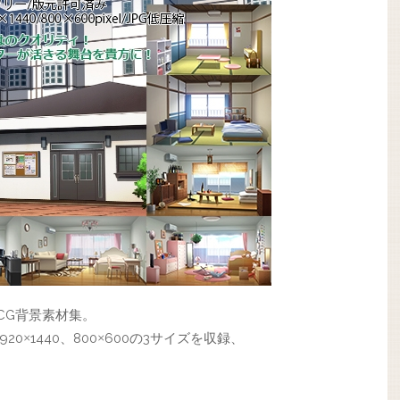
CG背景素材集。
920
1440、800
600の3サイズを収録、
×
×