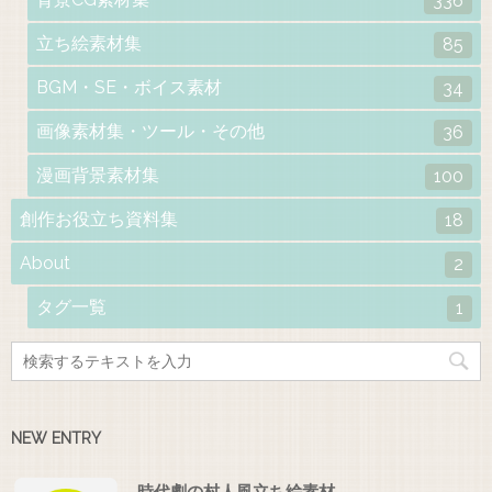
336
立ち絵素材集
85
BGM・SE・ボイス素材
34
画像素材集・ツール・その他
36
漫画背景素材集
100
創作お役立ち資料集
18
About
2
タグ一覧
1
NEW ENTRY