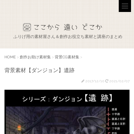
ふりげ用の素材屋さん＆創作お役立ち素材と講座のまとめ
HOME
>
創作お助け素材集
>
背景CG素材集
>
背景素材【ダンジョン】遺跡
2017/12/10
2021/02/07