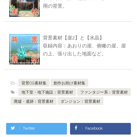
用の背景。
背景素材【崖2】と【水晶】
収録内容：あおりの崖、俯瞰の崖、崖
の上、張り出した地面など。
-
背景CG素材集
創作お助け素材集
-
地下室・地下施設：背景素材
ファンタジー系：背景素材
廃墟・遺跡：背景素材
ダンジョン：背景素材
Twitter
Facebook