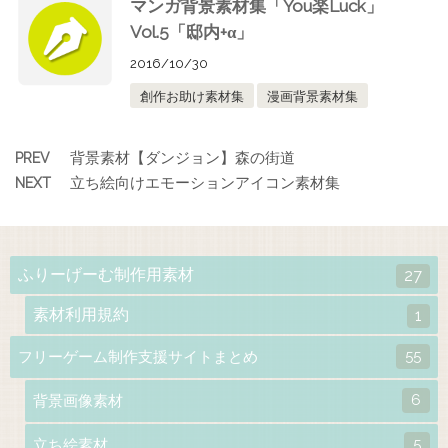
マンガ背景素材集「You楽Luck」
Vol.5「邸内+α」
2016/10/30
創作お助け素材集
漫画背景素材集
背景素材【ダンジョン】森の街道
PREV
立ち絵向けエモーションアイコン素材集
NEXT
ふりーげーむ制作用素材
27
素材利用規約
1
55
フリーゲーム制作支援サイトまとめ
6
背景画像素材
5
立ち絵素材