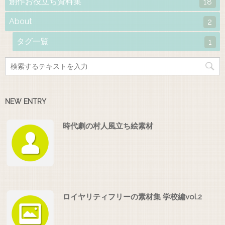
創作お役立ち資料集
18
About
2
タグ一覧
1
NEW ENTRY
時代劇の村人風立ち絵素材
ロイヤリティフリーの素材集 学校編vol.2