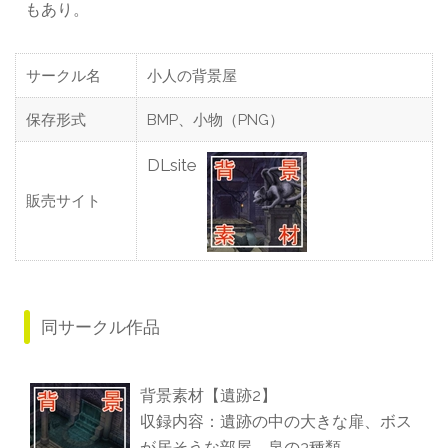
もあり。
サークル名
小人の背景屋
保存形式
BMP、小物（PNG）
DLsite
販売サイト
同サークル作品
背景素材【遺跡2】
収録内容：遺跡の中の大きな扉、ボス
が居そうな部屋、泉の3種類。