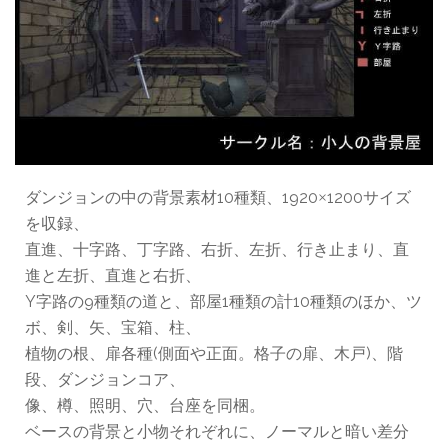
ダンジョンの中の背景素材10種類、1920
1200サイズ
×
を収録、
直進、十字路、丁字路、右折、左折、行き止まり、直
進と左折、直進と右折、
Y字路の9種類の道と、部屋1種類の計10種類のほか、ツ
ボ、剣、矢、宝箱、柱、
植物の根、扉各種(側面や正面。格子の扉、木戸)、階
段、ダンジョンコア、
像、樽、照明、穴、台座を同梱。
ベースの背景と小物それぞれに、ノーマルと暗い差分