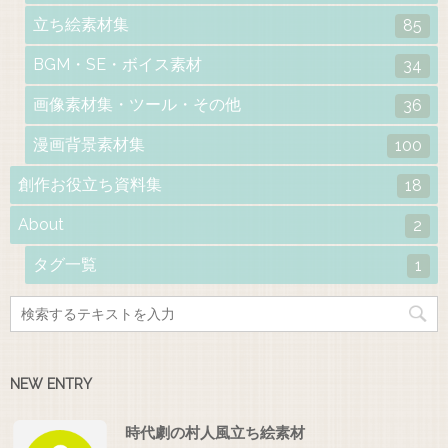
立ち絵素材集
85
BGM・SE・ボイス素材
34
画像素材集・ツール・その他
36
漫画背景素材集
100
創作お役立ち資料集
18
About
2
タグ一覧
1
NEW ENTRY
時代劇の村人風立ち絵素材