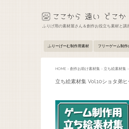
ふりげ用の素材屋さん＆創作お役立ち素材と講
ふりーげーむ制作用素材
フリーゲーム制作
HOME
>
創作お助け素材集
>
立ち絵素材集
>
立ち絵素材集 Vol.10ショタ弟