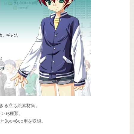
できる立ち絵素材集。
ン15種類、
と800
600用を収録。
×