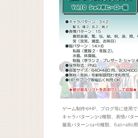
ゲーム制作やHP、ブログ等に使用
キャラパターン3
2種類、表情パター
×
服装パターン14
6種類、640
480用
×
×