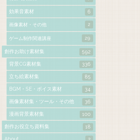
効果音素材
6
2
画像素材・その他
29
ゲーム制作関連講座
創作お助け素材集
592
背景CG素材集
336
立ち絵素材集
85
BGM・SE・ボイス素材
34
画像素材集・ツール・その他
36
漫画背景素材集
100
創作お役立ち資料集
18
About
2