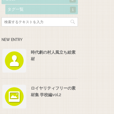
タグ一覧
1
NEW ENTRY
時代劇の村人風立ち絵素
材
ロイヤリティフリーの素
材集 学校編vol.2