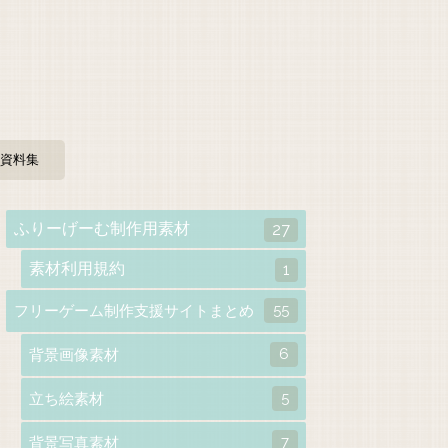
資料集
ふりーげーむ制作用素材
27
素材利用規約
1
55
フリーゲーム制作支援サイトまとめ
6
背景画像素材
5
立ち絵素材
7
背景写真素材