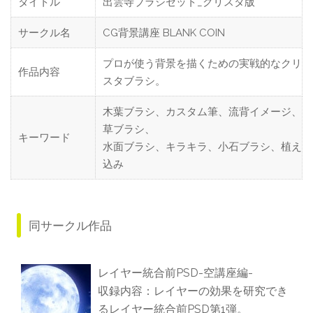
タイトル
出雲寺ブラシセット_クリスタ版
サークル名
CG背景講座 BLANK COIN
プロが使う背景を描くための実戦的なクリ
作品内容
スタブラシ。
木葉ブラシ、カスタム筆、流背イメージ、
草ブラシ、
キーワード
水面ブラシ、キラキラ、小石ブラシ、植え
込み
同サークル作品
レイヤー統合前PSD-空講座編-
収録内容：レイヤーの効果を研究でき
るレイヤー統合前PSD第1弾。