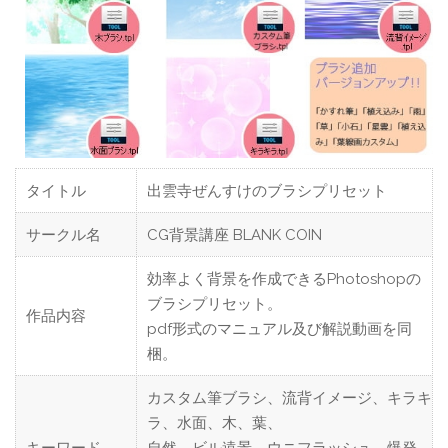
タイトル
出雲寺ぜんすけのブラシプリセット
サークル名
CG背景講座 BLANK COIN
効率よく背景を作成できるPhotoshopの
ブラシプリセット。
作品内容
pdf形式のマニュアル及び解説動画を同
梱。
カスタム筆ブラシ、流背イメージ、キラキ
ラ、水面、木、葉、
キーワード
自然、ビル遠景、ウニフラッシュ、爆発、