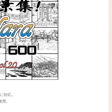
。
グに対応。
使用。