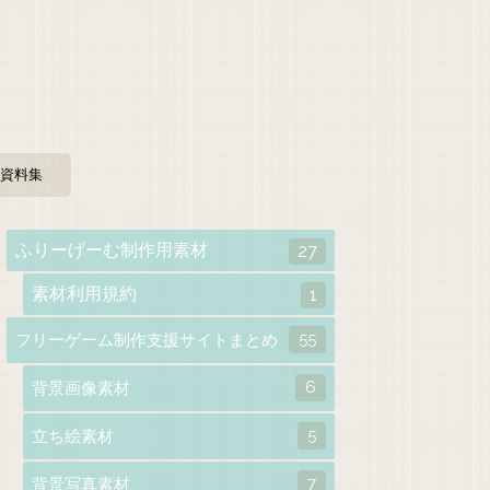
資料集
ふりーげーむ制作用素材
27
素材利用規約
1
55
フリーゲーム制作支援サイトまとめ
6
背景画像素材
5
立ち絵素材
7
背景写真素材