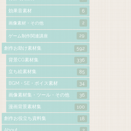
効果音素材
6
2
画像素材・その他
29
ゲーム制作関連講座
創作お助け素材集
592
背景CG素材集
336
立ち絵素材集
85
BGM・SE・ボイス素材
34
画像素材集・ツール・その他
36
漫画背景素材集
100
創作お役立ち資料集
18
About
2