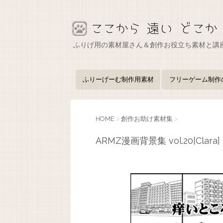
ふりげ用の素材屋さん＆創作お役立ち素材と講
ふりーげーむ制作用素材
フリーゲーム制作
HOME
>
創作お助け素材集
>
ARMZ漫画背景集 vol.20[Clara] 