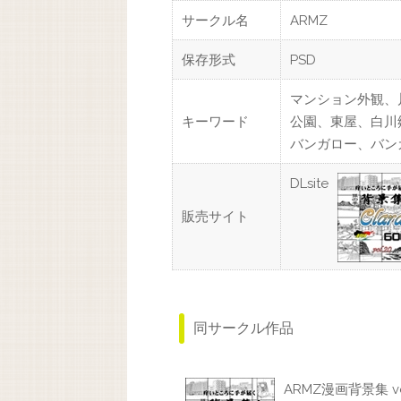
サークル名
ARMZ
保存形式
PSD
マンション外観、
キーワード
公園、東屋、白川
バンガロー、バン
DLsite
販売サイト
同サークル作品
ARMZ漫画背景集 vol.2