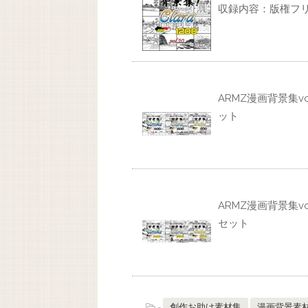
収録内容：版権フリ
ARMZ漫画背景集vol.19 
ット
ARMZ漫画背景集vol.19 [
セット
-
創作お助け素材集
漫画背景素