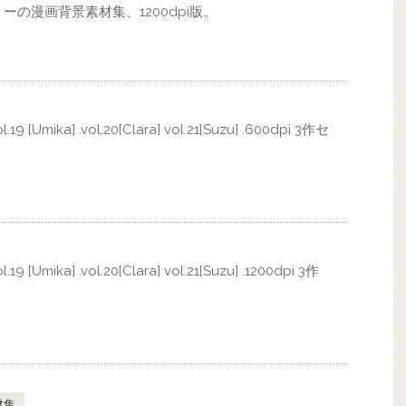
ーの漫画背景素材集、1200dpi版。
[Umika] .vol.20[Clara] vol.21[Suzu] .600dpi 3作セ
Umika] .vol.20[Clara] vol.21[Suzu] .1200dpi 3作
材集