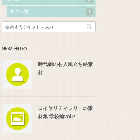
タグ一覧
1
NEW ENTRY
時代劇の村人風立ち絵素
材
ロイヤリティフリーの素
材集 学校編vol.2