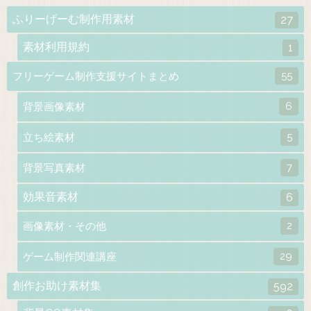
ふりーげーむ制作用素材
27
素材利用規約
1
55
フリーゲーム制作支援サイトまとめ
6
背景画像素材
5
立ち絵素材
7
背景写真素材
効果音素材
6
2
画像素材・その他
29
ゲーム制作関連講座
創作お助け素材集
592