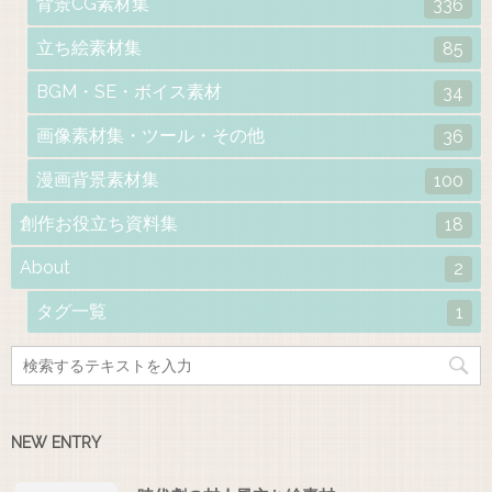
背景CG素材集
336
立ち絵素材集
85
BGM・SE・ボイス素材
34
画像素材集・ツール・その他
36
漫画背景素材集
100
創作お役立ち資料集
18
About
2
タグ一覧
1
NEW ENTRY